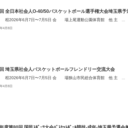
回 全日本社会人O-40/50バスケットボール選手権大会埼玉県
2026年6月7日〜7月5日 会 場上尾運動公園体育館 他 主 ...
6年4月8日
回 埼玉県社会人バスケットボールフレンドリー交流大会
2026年6月7日〜7月5日 会 場狭山市民総合体育館 他 主 ...
6年4月8日
6年度第80回 国民ｽﾎﾟｰﾂ大会ﾊﾞｽｹｯﾄﾎﾞｰﾙ競技-成年-埼玉県予選会