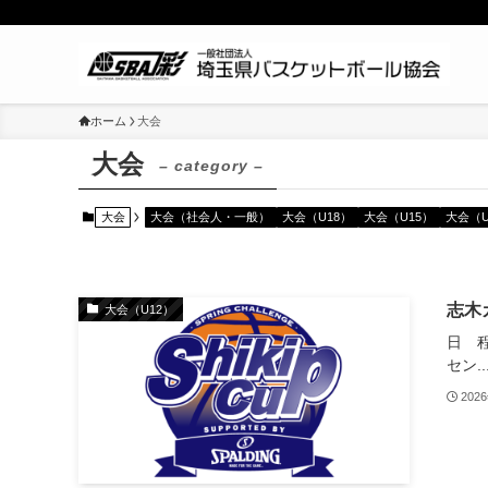
ホーム
大会
大会
– category –
大会
大会（社会人・一般）
大会（U18）
大会（U15）
大会（U
志木カ
大会（U12）
日 程
セン..
202