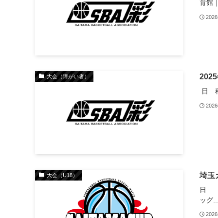
育館｜
202
20
大会（障がい者）
日 程
202
埼玉
大会（U18）
日 程
ッグ..
202