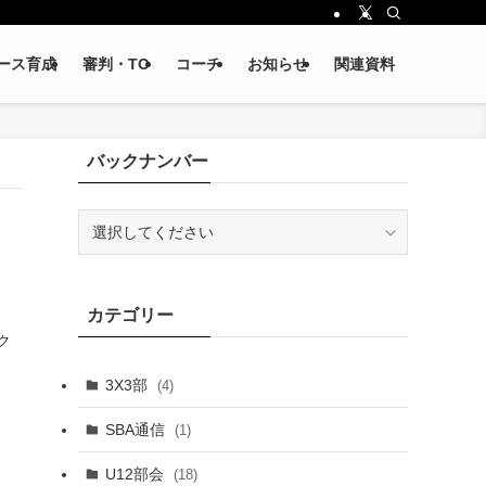
ース育成
審判・TO
コーチ
お知らせ
関連資料
バックナンバー
カテゴリー
ク
3X3部
(4)
SBA通信
(1)
U12部会
(18)