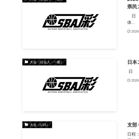
県民
日 
体...
202
日本
大会（社会人・一般）
日 程
202
支部 
大会（U15）
日程：