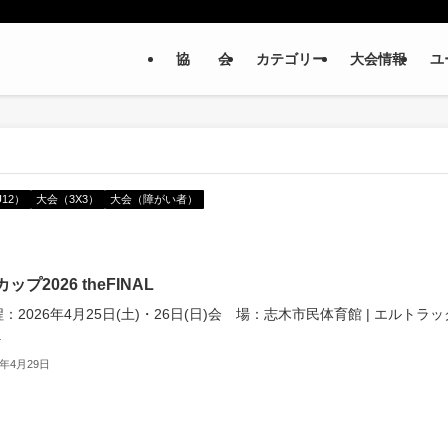
協 会
カテゴリー
大会情報
ユ
12）
大会（3X3）
大会（障がい者）
ップ2026 theFINAL
：2026年4月25日(土)・26日(日)会 場：志⽊市⺠体育館 | エルトラッ
.
6年4月29日