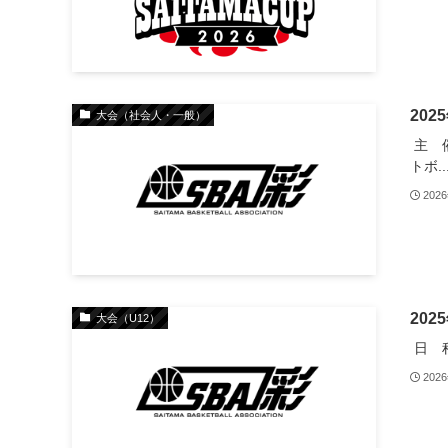
20
大会（社会人・一般）
主 
トボ..
202
20
大会（U12）
日 程
202