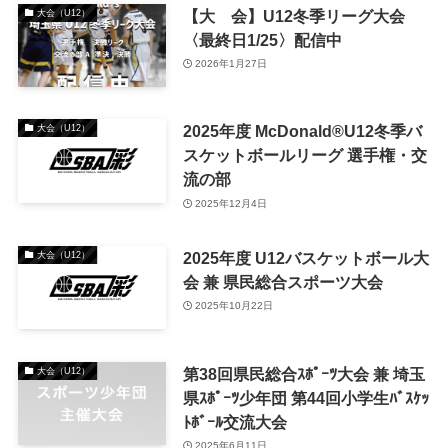
【大 会】U12冬季リーグ大会
大会（U12）
〈最終日1/25〉配信中
2026年1月27日
2025年度 McDonald®️U12冬季バ
大会（U12）
スケットボールリーグ 選⼿権・交
流の部
2025年12月4日
2025年度 U12バスケットボール大
大会（U12）
会 兼 県民総合スポーツ大会
2025年10月22日
第38回県民総合ｽﾎﾟｰﾂ大会 兼 埼玉
大会（U12）
県ｽﾎﾟｰﾂ少年団 第44回小学生ﾊﾞｽｹｯ
ﾄﾎﾞｰﾙ交流大会
2025年6月11日