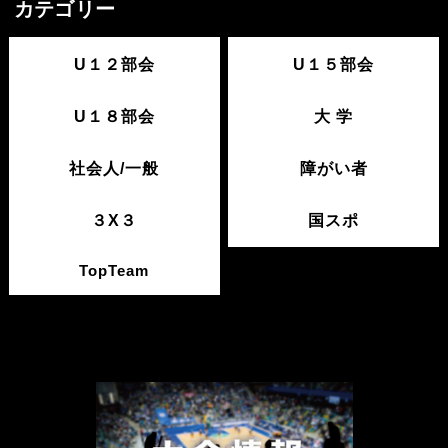
カテゴリー
U１２部会
U１５部会
U１８部会
大 学
社会人/一般
障がい者
３X３
国スポ
TopTeam