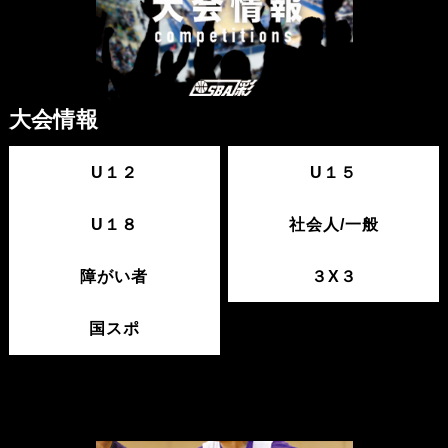
大会情報
U１２
U１５
U１８
社会人/一般
障がい者
３X３
国スポ