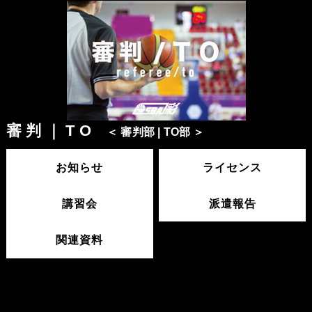
審 判 ｜ T O
＜ 審判部 | TO部 ＞
お知らせ
ライセンス
講習会
派遣報告
関連資料