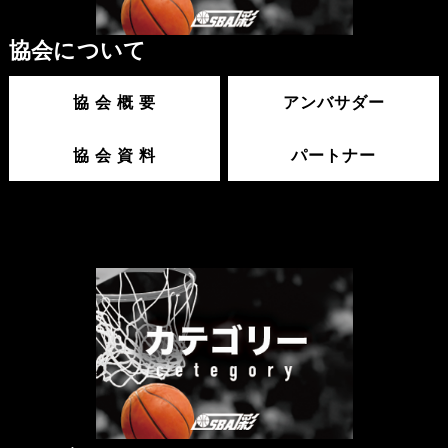
協会について
協 会 概 要
アンバサダー
協 会 資 料
パートナー