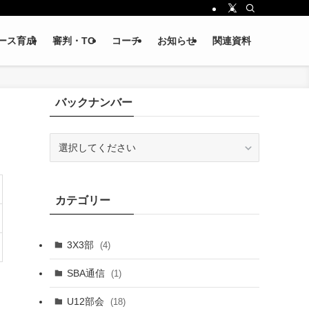
ース育成
審判・TO
コーチ
お知らせ
関連資料
バックナンバー
カテゴリー
3X3部
(4)
SBA通信
(1)
U12部会
(18)