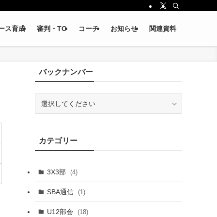
ース育成
審判・TO
コーチ
お知らせ
関連資料
バックナンバー
カテゴリー
3X3部
(4)
SBA通信
(1)
U12部会
(18)