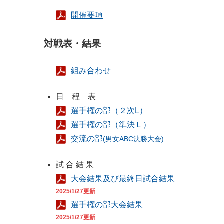
開催要項
対戦表・結果
組み合わせ
日 程 表
選手権の部（２次L）
選手権の部（準決Ｌ）
交流の部
(男女ABC決勝大会)
試 合 結 果
大会結果及び最終日試合結果
2025/1/27更新
選手権の部大会結果
2025/1/27更新