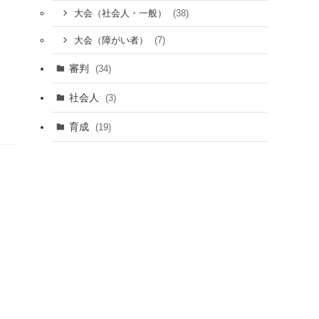
(38)
大会（社会人・一般）
(7)
大会（障がい者）
審判
(34)
社会人
(3)
育成
(19)