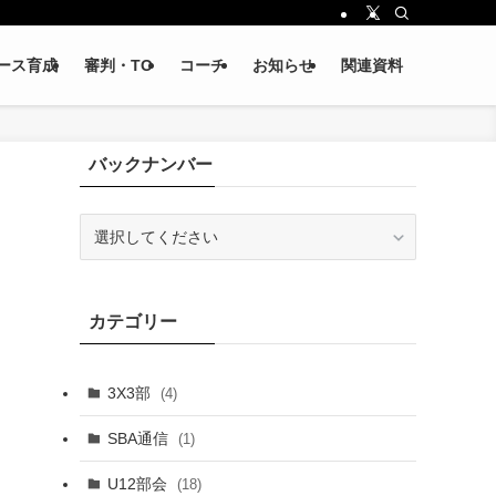
ース育成
審判・TO
コーチ
お知らせ
関連資料
バックナンバー
カテゴリー
3X3部
(4)
SBA通信
(1)
U12部会
(18)