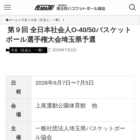
ホーム
大会
大会（社会人・一般）
第９回 全日本社会人O-40/50バスケット
ボール選手権大会埼玉県予選
2026年7月2日
大会（社会人・一般）
2026年6月7日〜7月5日
日
程
上尾運動公園体育館 他
会
場
一般社団法人埼玉県バスケットボー
主
ル協会
催