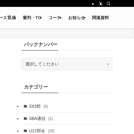
ース育成
審判・TO
コーチ
お知らせ
関連資料
バックナンバー
カテゴリー
3X3部
(4)
SBA通信
(1)
U12部会
(18)