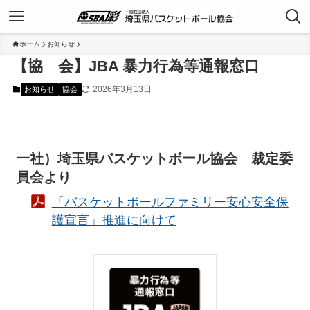
ホーム
お知らせ
【協 会】JBA 暴力行為等通報窓口
2026年3月13日
お知らせ
協会
一社）埼玉県バスケットボール協会 裁定委
員会より
「バスケットボールファミリー安心安全保
護宣言」推進に向けて