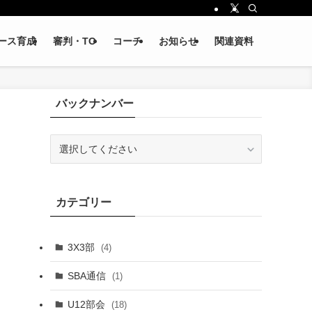
ース育成
審判・TO
コーチ
お知らせ
関連資料
バックナンバー
カテゴリー
3X3部
(4)
SBA通信
(1)
U12部会
(18)